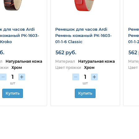
 для часов Ardi
Ремешок для часов Ardi
Реме
кожаный РК-1603-
Ремень кожаный РК-1603-
Реме
 Kroko
01-1-6 Classic
01-1-
б.
562 руб.
562 
л
Натуральная кожа
Материал
Натуральная кожа
Мате
яжки
Хром
Цвет пряжки
Хром
Цвет
шт
шт
Купить
Купить